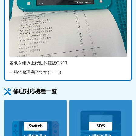
基板を組み上げ動作確認OK🙆‍♂️
一発で修理完了です(￣^￣)ゞ
修理対応機種一覧
Switch
3DS