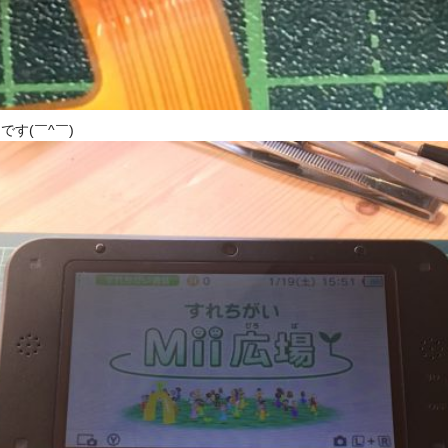
す(￣^￣)ゞ